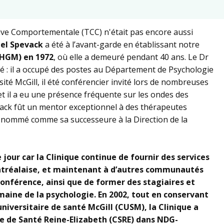
ive Comportementale (TCC) n'était pas encore aussi
el Spevack
a été à l’avant-garde en établissant notre
(HGM) en 1972
, où elle a demeuré pendant 40 ans. Le Dr
 : il a occupé des postes au Département de Psychologie
sité McGill, il été conférencier invité lors de nombreuses
et il a eu une présence fréquente sur les ondes des
vack fût un mentor exceptionnel à des thérapeutes
l a nommé comme sa successeure à la Direction de la
 jour car la Clinique continue de fournir des services
tréalaise, et maintenant à d’autres communautés
conférence, ainsi que de former des stagiaires et
maine de la psychologie. En 2002, tout en conservant
 universitaire de santé McGill (CUSM), la Clinique a
xe de Santé Reine-Elizabeth (CSRE) dans NDG-