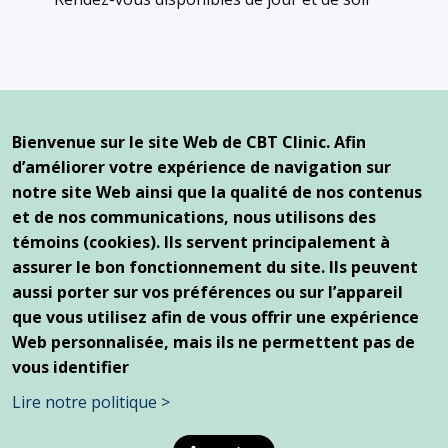
Nos bureaux
Bienvenue sur le site Web de CBT Clinic. Afin
Complexe de santé Reine Elizabeth
d’améliorer votre expérience de navigation sur
2100, avenue Marlowe, bureau 261
notre site Web ainsi que la qualité de nos contenus
Montréal (Québec) H4A 3L5
et de nos communications, nous utilisons des
témoins (cookies). Ils servent principalement à
1250, boulevard Saint-Joseph Est
Montréal (Québec) H2J 1L8
assurer le bon fonctionnement du site. Ils peuvent
aussi porter sur vos préférences ou sur l’appareil
que vous utilisez afin de vous offrir une expérience
Web personnalisée, mais ils ne permettent pas de
vous identifier
© 2026 CBT Clinic - Tous droits réservés |
Protection des
Lire notre politique >
renseignements personnels