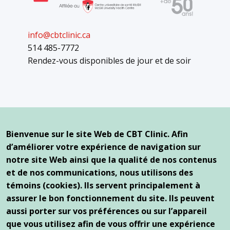
info@cbtclinic.ca
514 485-7772
Rendez-vous disponibles de jour et de soir
Nos bureaux
Bienvenue sur le site Web de CBT Clinic. Afin
Complexe de santé Reine Elizabeth
d’améliorer votre expérience de navigation sur
2100, avenue Marlowe, bureau 261
notre site Web ainsi que la qualité de nos contenus
Montréal (Québec) H4A 3L5
et de nos communications, nous utilisons des
témoins (cookies). Ils servent principalement à
1250, boulevard Saint-Joseph Est
Montréal (Québec) H2J 1L8
assurer le bon fonctionnement du site. Ils peuvent
aussi porter sur vos préférences ou sur l’appareil
que vous utilisez afin de vous offrir une expérience