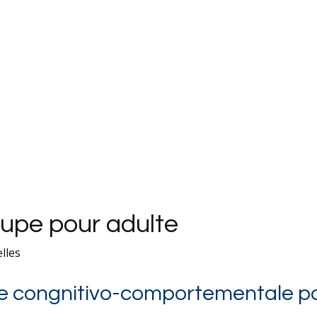
upe pour adulte
lles
e congnitivo-comportementale po